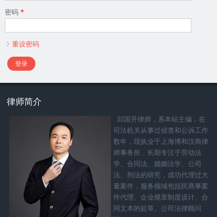
密码
*
重设密码
律师简介
邱国开律师，系本站主编，在
司法机关从事过侦查和公诉工作
数年，现执业于上海博和汉商律
师事务所，长期专注于劳动法
学、合同法、婚姻法学、公司
法、刑法的研究，成功代理过大
量案件，服务领域包括民商事案
件代理、企业规章制度设计、合
同文本的起草、公司法律顾问