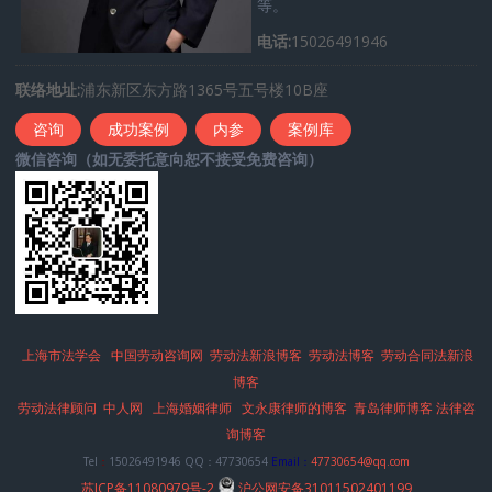
等。
电话:
15026491946
联络地址:
浦东新区东方路1365号五号楼10B座
咨询
成功案例
内参
案例库
微信咨询（如无委托意向恕不接受免费咨询）
上海市法学会
中国劳动咨询网
劳动法新浪博客
劳动法博客
劳动合同法新浪
博客
劳动法律顾问
中人网
上海婚姻律师
文永康律师的博客
青岛律师博客
法律咨
询博客
Tel
：
15026491946 QQ：47730654
Email：
47730654@qq.com
苏ICP备11080979号-2
沪公网安备31011502401199