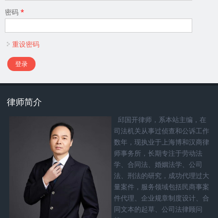
密码
*
重设密码
律师简介
邱国开律师，系本站主编，在
司法机关从事过侦查和公诉工作
数年，现执业于上海博和汉商律
师事务所，长期专注于劳动法
学、合同法、婚姻法学、公司
法、刑法的研究，成功代理过大
量案件，服务领域包括民商事案
件代理、企业规章制度设计、合
同文本的起草、公司法律顾问