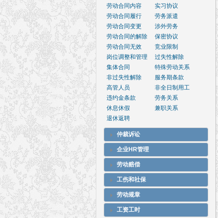
劳动合同内容
实习协议
劳动合同履行
劳务派遣
劳动合同变更
涉外劳务
劳动合同的解除
保密协议
劳动合同无效
竞业限制
岗位调整和管理
过失性解除
集体合同
特殊劳动关系
非过失性解除
服务期条款
高管人员
非全日制用工
违约金条款
劳务关系
休息休假
兼职关系
退休返聘
仲裁诉讼
企业HR管理
劳动赔偿
工伤和社保
劳动规章
工资工时